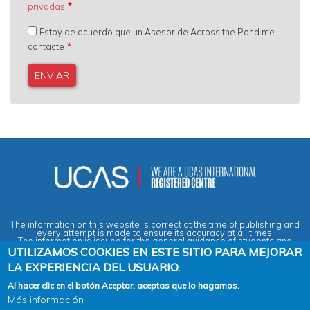
privadas
Estoy de acuerdo que un Asesor de Across the Pond me
contacte
The information on this website is correct at the time of publishing and
every attempt is made to ensure its accuracy at all times.
The information is issued for the general guidance of students and
does not form part of any contract or guarantee.
UTILIZAMOS COOKIES EN ESTE SITIO PARA MEJORAR
LA EXPERIENCIA DEL USUARIO.
Privacy & Data Protection Policy
|
Cookies Policy
|
Anti-Slavery &
Al hacer clic en el botón Aceptar, aceptas que lo hagamos.
Human Trafficking Statement
|
Terms & Conditions
|
Agent Quality
Más información
Framework (AQF)
|
Vacancies