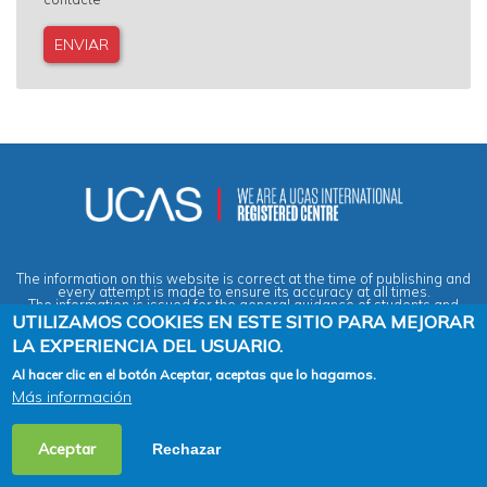
The information on this website is correct at the time of publishing and
every attempt is made to ensure its accuracy at all times.
The information is issued for the general guidance of students and
does not form part of any contract or guarantee.
UTILIZAMOS COOKIES EN ESTE SITIO PARA MEJORAR
LA EXPERIENCIA DEL USUARIO.
Privacy & Data Protection Policy
|
Cookies Policy
|
Anti-Slavery &
Al hacer clic en el botón Aceptar, aceptas que lo hagamos.
Human Trafficking Statement
|
Terms & Conditions
|
Agent Quality
Más información
Framework (AQF)
|
Vacancies
2026 Copyright © Across the Pond - Study in Britain Ltd. All rights
Aceptar
Rechazar
reserved.