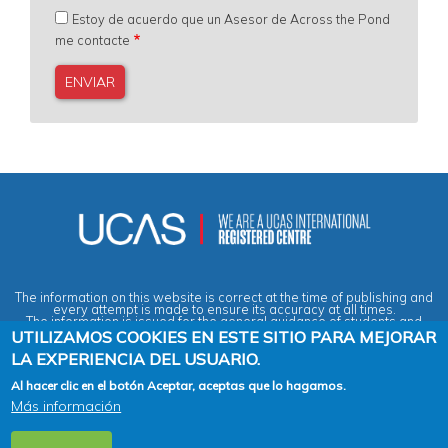
Estoy de acuerdo que un Asesor de Across the Pond
me contacte
The information on this website is correct at the time of publishing and
every attempt is made to ensure its accuracy at all times.
The information is issued for the general guidance of students and
does not form part of any contract or guarantee.
UTILIZAMOS COOKIES EN ESTE SITIO PARA MEJORAR
LA EXPERIENCIA DEL USUARIO.
Privacy & Data Protection Policy
|
Cookies Policy
|
Anti-Slavery &
Al hacer clic en el botón Aceptar, aceptas que lo hagamos.
Human Trafficking Statement
|
Terms & Conditions
|
Agent Quality
Más información
Framework (AQF)
|
Vacancies