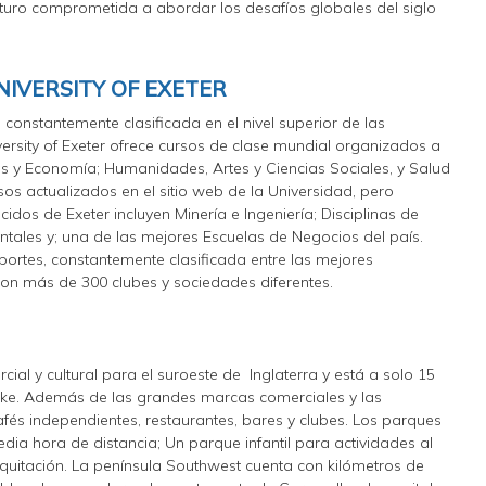
uturo comprometida a abordar los desafíos globales del siglo
NIVERSITY OF EXETER
constantemente clasificada en el nivel superior de las
iversity of Exeter ofrece cursos de clase mundial organizados a
as y Economía; Humanidades, Artes y Ciencias Sociales, y Salud
sos actualizados en el sitio web de la Universidad, pero
os de Exeter incluyen Minería e Ingeniería; Disciplinas de
tales y; una de las mejores Escuelas de Negocios del país.
portes, constantemente clasificada entre las mejores
con más de 300 clubes y sociedades diferentes.
cial y cultural para el suroeste de Inglaterra y está a solo 15
uke. Además de las grandes marcas comerciales y las
afés independientes, restaurantes, bares y clubes. Los parques
ia hora de distancia; Un parque infantil para actividades al
equitación. La península Southwest cuenta con kilómetros de