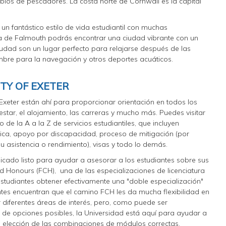
eblos de pescadores. La costa norte de Cornwall es la capital
n fantástico estilo de vida estudiantil con muchas
rca de Falmouth podrás encontrar una ciudad vibrante con un
iudad son un lugar perfecto para relajarse después de las
mbre para la navegación y otros deportes acuáticos.
ITY OF EXETER
f Exeter están ahí para proporcionar orientación en todos los
nestar, el alojamiento, las carreras y mucho más. Puedes visitar
o de la A a la Z
de servicios estudiantiles, que incluyen
mica, apoyo por discapacidad, proceso de mitigación (por
u asistencia o rendimiento), visas y todo lo demás.
cado listo para ayudar a asesorar a los estudiantes sobre sus
 Honours (FCH), una de las especializaciones de licenciatura
estudiantes obtener efectivamente una "doble especialización"
ntes encuentran que el camino FCH les da mucha flexibilidad en
 diferentes áreas de interés, pero, como puede ser
 de opciones posibles, la Universidad está aquí para ayudar a
la elección de las combinaciones de módulos correctas.