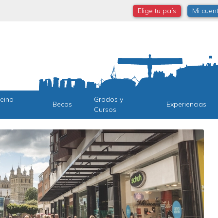
Elige tu país
Mi cuen
Reino
Grados y
Becas
Experiencias
Cursos