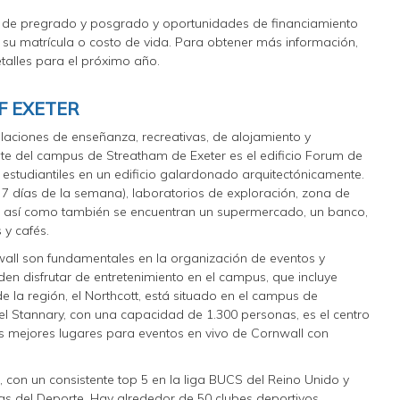
 de pregrado y posgrado y oportunidades de financiamiento
 su matrícula o costo de vida. Para obtener más información,
alles para el próximo año.
F EXETER
laciones de enseñanza, recreativas, de alojamiento y
nte del campus de Streatham de Exeter es el edificio Forum de
s estudiantiles en un edificio galardonado arquitectónicamente.
s 7 días de la semana), laboratorios de exploración, zona de
es así como también se encuentran un supermercado, un banco,
 y cafés.
wall son fundamentales en la organización de eventos y
den disfrutar de entretenimiento en el campus, que incluye
de la región, el Northcott, está situado en el campus de
el Stannary, con una capacidad de 1.300 personas, es el centro
os mejores lugares para eventos en vivo de Cornwall con
 con un consistente top 5 en la liga BUCS del Reino Unido y
as del Deporte. Hay alrededor de 50 clubes deportivos