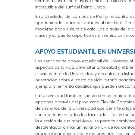
hermosa costa con playas, centros turísticos y pu
indiscutible del surf del Reino Unido.
En y alrededor del campus de Penryn encontrarás u
oportunidades para actividades al aire libre. Ce
moderno bar y cultura de café. Las playas de la c
clases y su puerto deportivo es un centro de reno
APOYO ESTUDIANTIL EN UNIVERS
Los servicios de apoyo estudiantil de University o
aspectos de la vida universitaria, la salud y el bie
el sitio web de la Universidad y encontrar un listad
orientación sobre el costo de vida, tutoría acadé
ejemplo, si enfrenta desafíos que pueden afectar s
La Universidad también cuenta con un equipo dedi
opciones a través del programa Flexible Combined
de tres años de la Universidad que permite a los 
con materias en todas las facultades. Los estudia
la elección de sus módulos y les permite combinar
desalentador armar un horario FCH de los cientos
proporcionar orientación y mejores prácticas en 