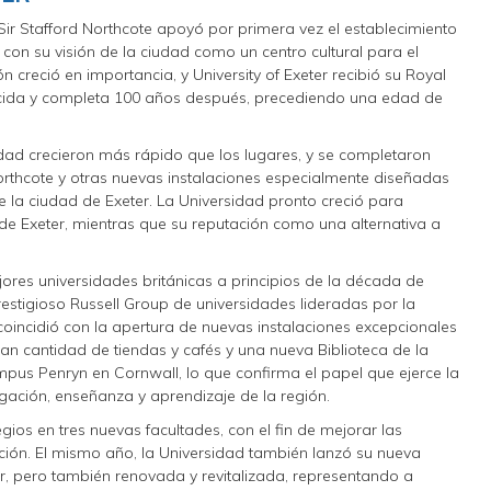
Sir Stafford Northcote apoyó por primera vez el establecimiento
 con su visión de la ciudad como un centro cultural para el
ión creció en importancia, y University of Exeter recibió su Royal
ecida y completa 100 años después, precediendo una edad de
.
sidad crecieron más rápido que los lugares, y se completaron
Northcote y otras nuevas instalaciones especialmente diseñadas
 la ciudad de Exeter. La Universidad pronto creció para
de Exeter, mientras que su reputación como una alternativa a
res universidades británicas a principios de la década de
 prestigioso Russell Group de universidades lideradas por la
oincidió con la apertura de nuevas instalaciones excepcionales
ran cantidad de tiendas y cafés y una nueva Biblioteca de la
ampus Penryn en Cornwall, lo que confirma el papel que ejerce la
tigación, enseñanza y aprendizaje de la región.
egios en tres nuevas facultades, con el fin de mejorar las
ción. El mismo año, la Universidad también lanzó su nueva
er, pero también renovada y revitalizada, representando a