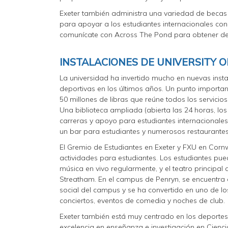
Exeter también administra una variedad de becas
para apoyar a los estudiantes internacionales con
comunícate con Across The Pond para obtener det
INSTALACIONES DE UNIVERSITY O
La universidad ha invertido mucho en nuevas insta
deportivas en los últimos años. Un punto importa
50 millones de libras que reúne todos los servicio
Una biblioteca ampliada (abierta las 24 horas, lo
carreras y apoyo para estudiantes internacional
un bar para estudiantes y numerosos restaurantes
El Gremio de Estudiantes en Exeter y FXU en Corn
actividades para estudiantes. Los estudiantes pue
música en vivo regularmente, y el teatro principal 
Streatham. En el campus de Penryn, se encuentra 
social del campus y se ha convertido en uno de l
conciertos, eventos de comedia y noches de club.
Exeter también está muy centrado en los deportes,
excelencia en enseñanza e investigación en Cienci