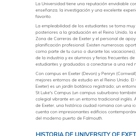
La Universidad tiene una reputación envidiable co
enseñanza, la investigación y una excelente experi
favorito.
La empleabilidad de los estudiantes se toma muy 
posteriores a la graduación en el Reino Unido, l
Zona de Carreras de Exeter y el personal de apoy
planificación profesional. Existen numerosas opor
como parte de tu curso o durante las vacaciones)
de la industria y ex alumnos y ferias frecuentes d
estudiantes y graduados a conectarse a una red 
Con campus en Exeter (Devon) y Penryn (Cornwall),
mejores entornos de estudio en el Reino Unido. E
Exeter) es un jardín botánico registrado; un ento
St Luke's Campus (un campus suburbano también c
colegial vibrante en un entorno tradicional inglé
de Exeter, una histórica ciudad romana con una i
cuenta con impresionantes edificios contemporáne
del moderno puerto de Falmouth.
HISTORIA DE UNIVERSITY OF EXE