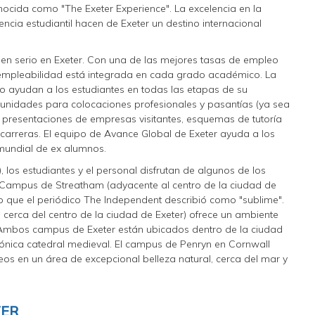
nocida como "The Exeter Experience". La excelencia en la
encia estudiantil hacen de Exeter un destino internacional
en serio en Exeter. Con una de las mejores tasas de empleo
a empleabilidad está integrada en cada grado académico. La
o ayudan a los estudiantes en todas las etapas de su
tunidades para colocaciones profesionales y pasantías (ya sea
, presentaciones de empresas visitantes, esquemas de tutoría
e carreras. El equipo de Avance Global de Exeter ayuda a los
mundial de ex alumnos.
 los estudiantes y el personal disfrutan de algunos de los
l Campus de Streatham (adyacente al centro de la ciudad de
rno que el periódico The Independent describió como "sublime".
erca del centro de la ciudad de Exeter) ofrece un ambiente
s. Ambos campus de Exeter están ubicados dentro de la ciudad
cónica catedral medieval. El campus de Penryn en Cornwall
os en un área de excepcional belleza natural, cerca del mar y
TER