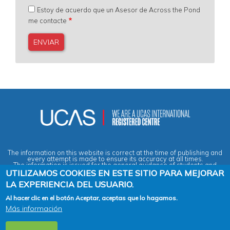
Estoy de acuerdo que un Asesor de Across the Pond
me contacte
The information on this website is correct at the time of publishing and
every attempt is made to ensure its accuracy at all times.
The information is issued for the general guidance of students and
does not form part of any contract or guarantee.
UTILIZAMOS COOKIES EN ESTE SITIO PARA MEJORAR
LA EXPERIENCIA DEL USUARIO.
Privacy & Data Protection Policy
|
Cookies Policy
|
Anti-Slavery &
Al hacer clic en el botón Aceptar, aceptas que lo hagamos.
Human Trafficking Statement
|
Terms & Conditions
|
Agent Quality
Más información
Framework (AQF)
|
Vacancies