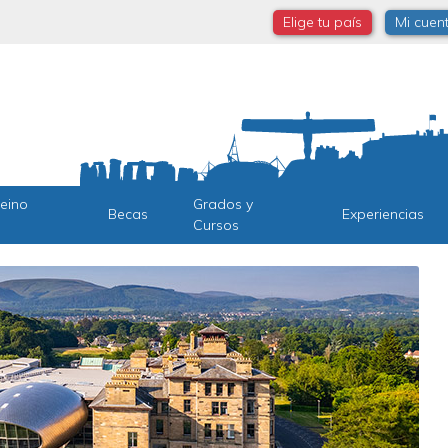
Elige tu país
Mi cuen
Reino
Grados y
Becas
Experiencias
Cursos