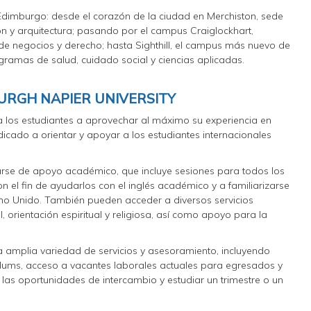
 Edimburgo: desde el corazón de la ciudad en Merchiston, sede
ión y arquitectura; pasando por el campus Craiglockhart,
e negocios y derecho; hasta Sighthill, el campus más nuevo de
gramas de salud, cuidado social y ciencias aplicadas.
URGH NAPIER UNIVERSITY
a los estudiantes a aprovechar al máximo su experiencia en
icado a orientar y apoyar a los estudiantes internacionales
iarse de apoyo académico, que incluye sesiones para todos los
on el fin de ayudarlos con el inglés académico y a familiarizarse
eino Unido. También pueden acceder a diversos servicios
 orientación espiritual y religiosa, así como apoyo para la
na amplia variedad de servicios y asesoramiento, incluyendo
culums, acceso a vacantes laborales actuales para egresados y
as oportunidades de intercambio y estudiar un trimestre o un