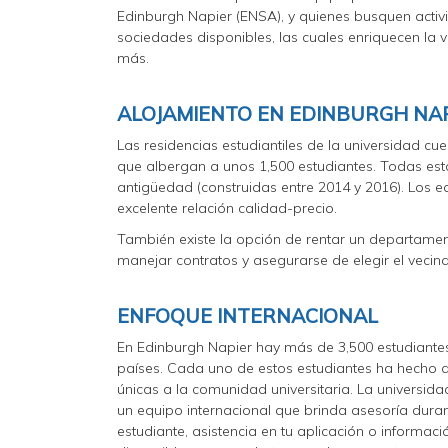
Edinburgh Napier (ENSA), y quienes busquen activ
sociedades disponibles, las cuales enriquecen la vid
más.
ALOJAMIENTO EN EDINBURGH NAP
Las residencias estudiantiles de la universidad c
que albergan a unos 1,500 estudiantes. Todas es
antigüedad (construidas entre 2014 y 2016). Los ed
excelente relación calidad-precio.
También existe la opción de rentar un departamen
manejar contratos y asegurarse de elegir el veci
ENFOQUE INTERNACIONAL
En Edinburgh Napier hay más de 3,500 estudiante
países. Cada uno de estos estudiantes ha hecho 
únicas a la comunidad universitaria. La universidad
un equipo internacional que brinda asesoría duran
estudiante, asistencia en tu aplicación o informac