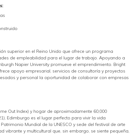
s:
das
onstruido
ción superior en el Reino Unido que ofrece un programa
dades de empleabilidad para el lugar de trabajo. Apoyando a
nburgh Napier University promueve el emprendimiento. Bright
ofrece apoyo empresarial, servicios de consultoría y proyectos
gresados y personal la oportunidad de colaborar con empresas
ime Out Index) y hogar de aproximadamente 60,000
, Edimburgo es el lugar perfecto para vivir la vida
l. Patrimonio Mundial de la UNESCO y sede del festival de arte
vibrante y multicultural que, sin embargo, se siente pequeña,