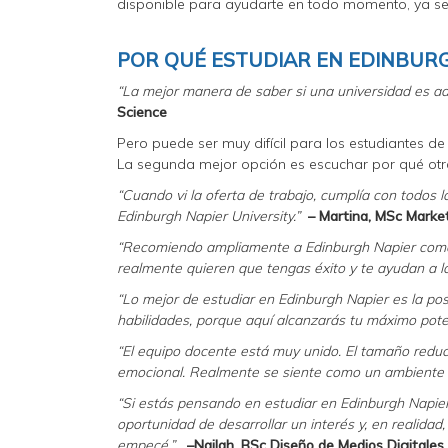
disponible para ayudarte en todo momento, ya se
POR QUÉ ESTUDIAR EN EDINBURG
“La mejor manera de saber si una universidad es ad
Science
Pero puede ser muy difícil para los estudiantes de
La segunda mejor opción es escuchar por qué otr
“Cuando vi la oferta de trabajo, cumplía con todos l
Edinburgh Napier University.”
– Martina, MSc Marke
“Recomiendo ampliamente a Edinburgh Napier como l
realmente quieren que tengas éxito y te ayudan a lo
“Lo mejor de estudiar en Edinburgh Napier es la pos
habilidades, porque aquí alcanzarás tu máximo pote
“El equipo docente está muy unido. El tamaño redu
emocional. Realmente se siente como un ambiente d
“Si estás pensando en estudiar en Edinburgh Napier 
oportunidad de desarrollar un interés y, en realidad
empecé.”
–Nailah, BSc Diseño de Medios Digitales 