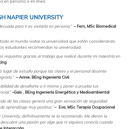
a en persona o en línea.
H NAPIER UNIVERSITY
ecuada para ti es visitarla en persona.”
– Fern, MSc Biomedical
 todo el mundo visitar la universidad que están considerando.
os estudiantes recomiendan la universidad:
os requisitos gracias al trabajo que realicé durante mi maestría en
ting
ugar de estudio porque las clases y el personal docente
grarlo.”
– Annie, BEng Ingeniería Civil
ibilidad de desafiarte a ti mismo y poner a prueba tus
ncial.”
–
Gais , BEng Ingeniería Energética y Medioambiental
cido de las clases genera una gran sensación de seguridad
e aprendizaje muy positivo.”
–
Eva, MSc Terapia Ocupacional
University, definitivamente te la recomiendo. Me dieron la
, descubrir una pasión por algo que ni siquiera conocía cuando
e Interacción