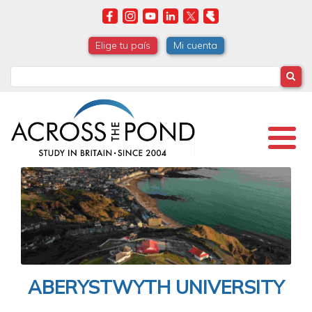
Skip
to
main
Elige tu país
Mi cuenta
content
Search
ABERYSTWYTH UNIVERSITY