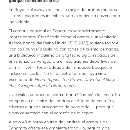
(porque literalmente lo es)
En Royal Holloway, obtienes lo mejor de ambos mundos
— dos ubicaciones increíbles, una experiencia universitaria
inolvidable.
El campus principal en Egham es verdaderamente
impresionante. Clasificado como el campus universitario
#1más bonito del Reino Unido (
THE 2025
), lo tiene todo: el
icónico Founder’s Building con torres de cuento de hadas,
una biblioteca moderna de alta tecnología, espacios de
enseñanza de vanguardia e instalaciones deportivas de
primer nivel — todo rodeado de frondosos bosques e
incluso cascadas. No es de extrañar que haya sido
escenario de
Heartstopper, The Crown, Downton Abbey,
You, Avengers: Age of Ultron
, y más.
¿Necesitas un poco de vida urbana? También la tienen. Su
campus en el centro de Londres está lleno de energía y
alberga algunos programas de posgrado — para que
sigas conectado con el corazón de la capital.
A solo 40 minutos en tren de Londres, el campus de
Egham te ofrece ese ambiente tranquilo, seguro y de