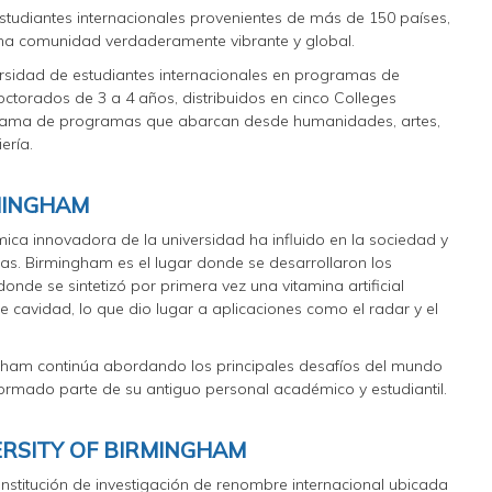
studiantes internacionales provenientes de más de 150 países,
na comunidad verdaderamente vibrante y global.
ersidad de estudiantes internacionales en programas de
octorados de 3 a 4 años, distribuidos en cinco Colleges
 gama de programas que abarcan desde humanidades, artes,
ería.
RMINGHAM
ica innovadora de la universidad ha influido en la sociedad y
nas. Birmingham es el lugar donde se desarrollaron los
onde se sintetizó por primera vez una vitamina artificial
e cavidad, lo que dio lugar a aplicaciones como el radar y el
ngham continúa abordando los principales desafíos del mundo
rmado parte de su antiguo personal académico y estudiantil.
ERSITY OF BIRMINGHAM
institución de investigación de renombre internacional ubicada