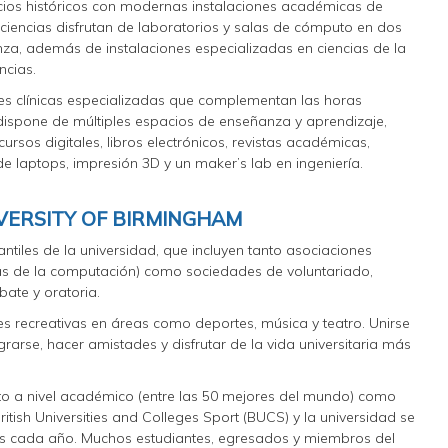
cios históricos con modernas instalaciones académicas de
 ciencias disfrutan de laboratorios y salas de cómputo en dos
a, además de instalaciones especializadas en ciencias de la
ncias.
nes clínicas especializadas que complementan las horas
 dispone de múltiples espacios de enseñanza y aprendizaje,
ursos digitales, libros electrónicos, revistas académicas,
de laptops, impresión 3D y un maker’s lab en ingeniería.
VERSITY OF BIRMINGHAM
antiles de la universidad, que incluyen tanto asociaciones
ias de la computación) como sociedades de voluntariado,
ate y oratoria.
 recreativas en áreas como deportes, música y teatro. Unirse
grarse, hacer amistades y disfrutar de la vida universitaria más
to a nivel académico (entre las 50 mejores del mundo) como
British Universities and Colleges Sport (BUCS) y la universidad se
res cada año. Muchos estudiantes, egresados y miembros del