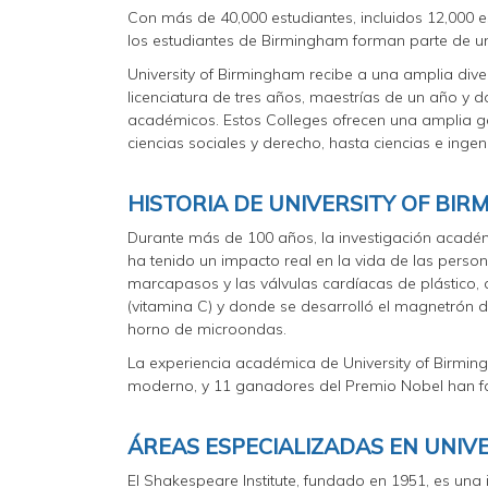
Con más de 40,000 estudiantes, incluidos 12,000 e
los estudiantes de Birmingham forman parte de u
University of Birmingham recibe a una amplia div
licenciatura de tres años, maestrías de un año y d
académicos. Estos Colleges ofrecen una amplia
ciencias sociales y derecho, hasta ciencias e ingeni
HISTORIA DE UNIVERSITY OF BI
Durante más de 100 años, la investigación académ
ha tenido un impacto real en la vida de las perso
marcapasos y las válvulas cardíacas de plástico, d
(vitamina C) y donde se desarrolló el magnetrón d
horno de microondas.
La experiencia académica de University of Birmi
moderno, y 11 ganadores del Premio Nobel han fo
ÁREAS ESPECIALIZADAS EN UNIV
El Shakespeare Institute, fundado en 1951, es una 