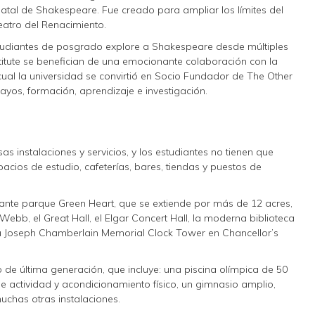
atal de Shakespeare. Fue creado para ampliar los límites del
eatro del Renacimiento.
estudiantes de posgrado explore a Shakespeare desde múltiples
titute se benefician de una emocionante colaboración con la
al la universidad se convirtió en Socio Fundador de The Other
ayos, formación, aprendizaje e investigación.
 instalaciones y servicios, y los estudiantes no tienen que
pacios de estudio, cafeterías, bares, tiendas y puestos de
nante parque Green Heart, que se extiende por más de 12 acres,
on Webb, el Great Hall, el Elgar Concert Hall, la moderna biblioteca
 la Joseph Chamberlain Memorial Clock Tower en Chancellor’s
de última generación, que incluye: una piscina olímpica de 50
de actividad y acondicionamiento físico, un gimnasio amplio,
uchas otras instalaciones.