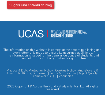
Sugerir una entrada de blog
The information on this website is correct at the time of publishing and
every attempt is made to ensure its accuracy at all times.
The information is issued for the general guidance of students and
does not form part of any contract or guarantee.
Privacy & Data Protection Policy
|
Cookies Policy
|
Anti-Slavery &
Human Trafficking Statement
|
Terms & Conditions
|
Agent Quality
Framework (AQF)
|
Vacancies
2026 Copyright © Across the Pond - Study in Britain Ltd. All rights
reserved.