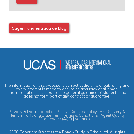
Sugerir una entrada de blog
The information on this website is correct at the time of publishing and
every attempt is made to ensure its accuracy at all times.
The information is issued for the general guidance of students and
does not form part of any contract or guarantee.
Privacy & Data Protection Policy
|
Cookies Policy
|
Anti-Slavery &
Human Trafficking Statement
|
Terms & Conditions
|
Agent Quality
Framework (AQF)
|
Vacancies
2026 Copyright © Across the Pond - Study in Britain Ltd. All rights