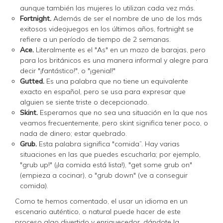
aunque también las mujeres lo utilizan cada vez más.
Fortnight.
Además de ser el nombre de uno de los más
exitosos videojuegos en los últimos años, fortnight se
refiere a un período de tiempo de 2 semanas.
Ace.
Literalmente es el "As" en un mazo de barajas, pero
para los británicos es una manera informal y alegre para
decir "¡fantástico!", o "¡genial!"
Gutted.
Es una palabra que no tiene un equivalente
exacto en español, pero se usa para expresar que
alguien se siente triste o decepcionado.
Skint.
Esperamos que no sea una situación en la que nos
veamos frecuentemente, pero skint significa tener poco, o
nada de dinero; estar quebrado.
Grub.
Esta palabra significa "comida”. Hay varias
situaciones en las que puedes escucharla; por ejemplo,
"grub up!" (¡la comida está lista!), "get some grub on"
(empieza a cocinar), o "grub down" (ve a conseguir
comida).
Como te hemos comentado, el usar un idioma en un
escenario auténtico, o natural puede hacer de este
proceso algo divertido y enriquecedor, dándote la