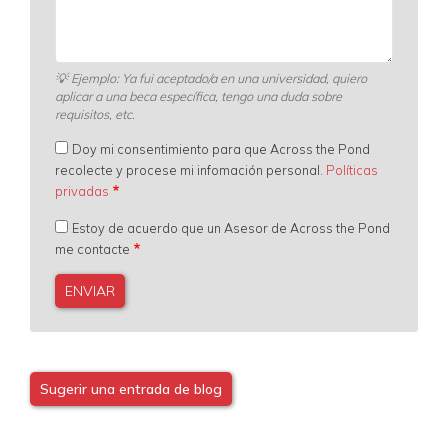
💡
Ejemplo: Ya fui aceptado/a en una universidad, quiero
aplicar a una beca específica, tengo una duda sobre
requisitos, etc.
Doy mi consentimiento para que Across the Pond
recolecte y procese mi infomación personal.
Políticas
privadas
Estoy de acuerdo que un Asesor de Across the Pond
me contacte
Sugerir una entrada de blog