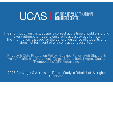
The information on this website is correct at the time of publishing and
every attempt is made to ensure its accuracy at all times.
The information is issued for the general guidance of students and
does not form part of any contract or guarantee.
Privacy & Data Protection Policy
|
Cookies Policy
|
Anti-Slavery &
Human Trafficking Statement
|
Terms & Conditions
|
Agent Quality
Framework (AQF)
|
Vacancies
2026 Copyright © Across the Pond - Study in Britain Ltd. All rights
reserved.