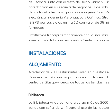
de Escocia, junto con el resto de Reino Unido y Eu
acreditación en su escuela de negocios: 1 de sól
de las facultades más grandes de ingeniería en Rei
Electrónica, Ingeniería Aeronáutica y Química. Str
(SIBPS por sus siglas en inglés) con valor de 36 m
fármacos.
Strathclyde trabaja cercanamente con la industria
investigación tal como es nuestro Centro de Innov
INSTALACIONES
ALOJAMIENTO
Alrededor de 2000 estudiantes viven en nuestras r
Residencias así como vigilancia de circuito cerrad
centro de Glasgow, cerca de todas las tiendas, res
Biblioteca
La Biblioteca Andersoniana alberga más de 2000 
zonas con señal de wi-fi para el uso de las lapto