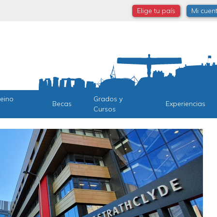
Elige tu país
Mi cuen
Reino
Grados y
Becas
Experiencias
Cursos