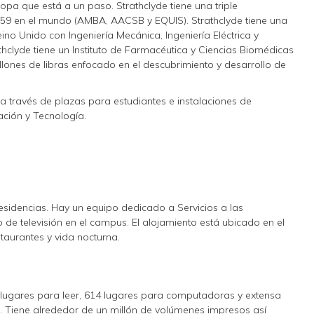
ropa que está a un paso. Strathclyde tiene una triple
o 59 en el mundo (AMBA, AACSB y EQUIS). Strathclyde tiene una
no Unido con Ingeniería Mecánica, Ingeniería Eléctrica y
athclyde tiene un Instituto de Farmacéutica y Ciencias Biomédicas
illones de libras enfocado en el descubrimiento y desarrollo de
 a través de plazas para estudiantes e instalaciones de
ación y Tecnología.
esidencias. Hay un equipo dedicado a Servicios a las
o de televisión en el campus. El alojamiento está ubicado en el
taurantes y vida nocturna.
lugares para leer, 614 lugares para computadoras y extensa
p. Tiene alrededor de un millón de volúmenes impresos así