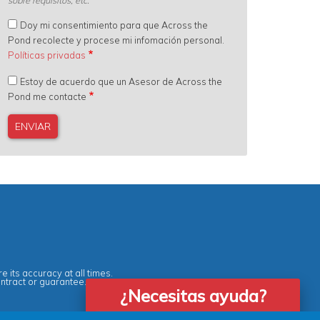
Doy mi consentimiento para que Across the
Pond recolecte y procese mi infomación personal.
Políticas privadas
Estoy de acuerdo que un Asesor de Across the
Pond me contacte
e its accuracy at all times.
ontract or guarantee.
¿Necesitas ayuda?
Agent Quality Framework (AQF)
|
Vacancies