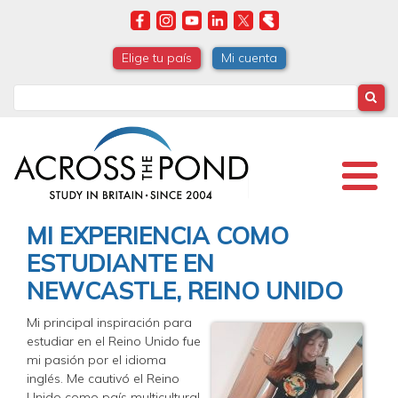
Skip
to
main
Elige tu país
Mi cuenta
content
Search
MI EXPERIENCIA COMO
ESTUDIANTE EN
NEWCASTLE, REINO UNIDO
Mi principal inspiración para
estudiar en el Reino Unido fue
mi pasión por el idioma
inglés. Me cautivó el Reino
Unido como país multicultural