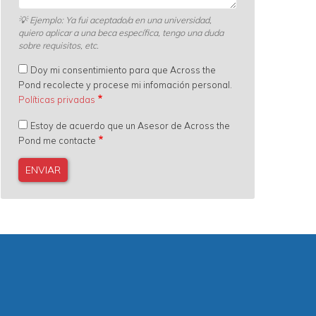
💡
Ejemplo: Ya fui aceptado/a en una universidad,
quiero aplicar a una beca específica, tengo una duda
sobre requisitos, etc.
Doy mi consentimiento para que Across the
Pond recolecte y procese mi infomación personal.
Políticas privadas
Estoy de acuerdo que un Asesor de Across the
Pond me contacte