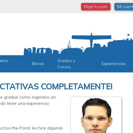
Elige tu país
Mi cuen
Reino
Grados y
Becas
Experiencias
Cursos
ECTATIVAS COMPLETAMENTE!
me gradué como ingeniero en
do tener una experiencia
Across the Pond, les hice algunas