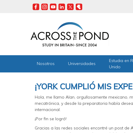
Skip
to
main
content
Estudia en 
Nosotros
Universidades
Unido
¡YORK CUMPLIÓ MIS EXP
Hola, me llamo Alan, orgullosamente mexicano, 
mecatrónica, y desde la preparatoria había desea
internacional.
¡Por fin se logró!
Gracias a las redes sociales encontré un post de 