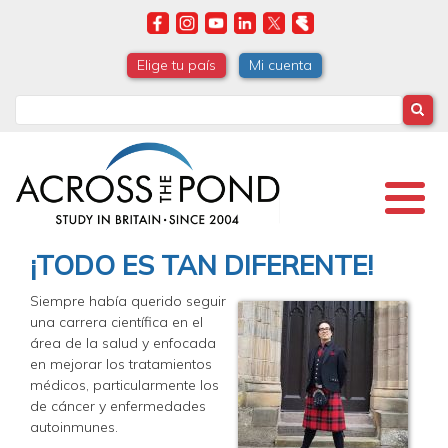
Skip
to
main
Elige tu país
Mi cuenta
content
Search
¡TODO ES TAN DIFERENTE!
Siempre había querido seguir
una carrera científica en el
área de la salud y enfocada
en mejorar los tratamientos
médicos, particularmente los
de cáncer y enfermedades
autoinmunes.