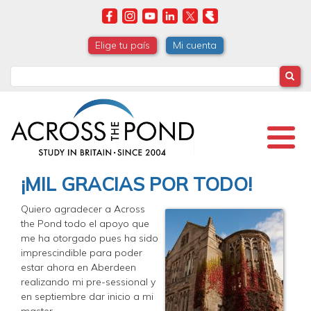
Skip
to
main
Elige tu país
Mi cuenta
content
Search
¡MIL GRACIAS POR TODO!
Quiero agradecer a Across
the Pond todo el apoyo que
me ha otorgado pues ha sido
imprescindible para poder
estar ahora en Aberdeen
realizando mi pre-sessional y
en septiembre dar inicio a mi
master.