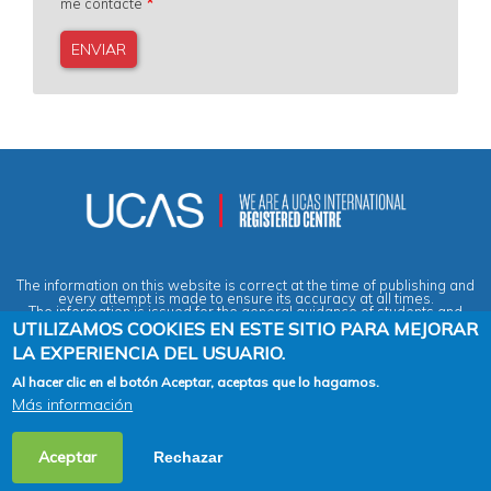
me contacte
The information on this website is correct at the time of publishing and
every attempt is made to ensure its accuracy at all times.
The information is issued for the general guidance of students and
does not form part of any contract or guarantee.
UTILIZAMOS COOKIES EN ESTE SITIO PARA MEJORAR
LA EXPERIENCIA DEL USUARIO.
Privacy & Data Protection Policy
|
Cookies Policy
|
Anti-Slavery &
Al hacer clic en el botón Aceptar, aceptas que lo hagamos.
Human Trafficking Statement
|
Terms & Conditions
|
Agent Quality
Más información
Framework (AQF)
|
Vacancies
2026 Copyright © Across the Pond - Study in Britain Ltd. All rights
Aceptar
Rechazar
reserved.