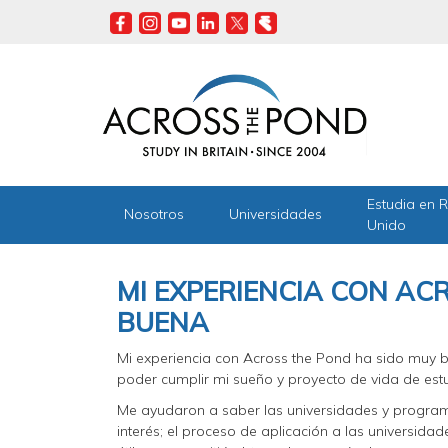
Skip
to
main
content
Estudia en 
Nosotros
Universidades
Unido
MI EXPERIENCIA CON AC
BUENA
Mi experiencia con Across the Pond ha sido muy b
poder cumplir mi sueño y proyecto de vida de estu
Me ayudaron a saber las universidades y progra
interés; el proceso de aplicación a las universid