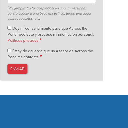
💡
Ejemplo: Ya fui aceptado/a en una universidad,
quiero aplicar a una beca específica, tengo una duda
sobre requisitos, etc.
Doy mi consentimiento para que Across the
Pond recolecte y procese mi infomación personal.
Políticas privadas
Estoy de acuerdo que un Asesor de Across the
Pond me contacte