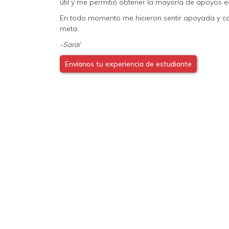
útil y me permitió obtener la mayoría de apoyos 
En todo momento me hicieron sentir apoyada y co
meta.
-Saraí
Envíanos tu experiencia de estudiante