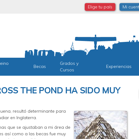
Elige tu país
Mi cuen
Reino
Grados y
Becas
Experiencias
Cursos
ROSS THE POND HA SIDO MUY
uena, resultó determinante para
diar en Inglaterra.
mas que se ajustaban a mi área de
ades así como a las becas fue muy