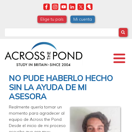
Skip
to
main
Elige tu país
Mi cuenta
content
Search
NO PUDE HABERLO HECHO
SIN LA AYUDA DE MI
ASESORA
Realmente quería tomar un
momento para agradecer al
equipo de Across the Pond.
Desde el inicio de mi proceso
escuche que era muy