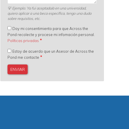
💡
Ejemplo: Ya fui aceptado/a en una universidad,
quiero aplicar a una beca específica, tengo una duda
sobre requisitos, etc.
Doy mi consentimiento para que Across the
Pond recolecte y procese mi infomación personal.
Políticas privadas
Estoy de acuerdo que un Asesor de Across the
Pond me contacte