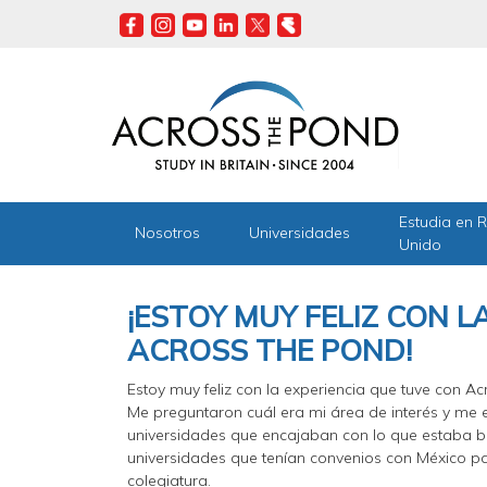
Skip
to
main
content
Estudia en 
Nosotros
Universidades
Unido
¡ESTOY MUY FELIZ CON L
ACROSS THE POND!
Estoy muy feliz con la experiencia que tuve con Ac
Me preguntaron cuál era mi área de interés y me 
universidades que encajaban con lo que estaba 
universidades que tenían convenios con México pa
colegiatura.