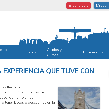
Elige tu país
Mi cuen
Reino
Grados y
Becas
Experiencias
Cursos
A EXPERIENCIA QUE TUVE CON
ross the Pond.
enviaron varias opciones de
buscando, también de
ra tener becas o descuentos en la