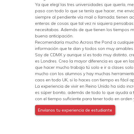
Ya que elegí las tres universidades que quería, 
paso con todo lo que se tenía que hacer, me envia
siempre al pendiente vía mail o llamada; tienen 
enteras de cosas que tal vez ni siquiera pensaba
necesitabas. Además de que tienen los tiempos 
buena anticipación.
Recomendaría mucho Across the Pond a cualquiera
información que te dan y todos son muy amables 
Soy de CDMX y aunque sí es todo muy distinto, cr
es Londres. Creo la mayor diferencia es que en l
que hacer mucho trabajo tú solo e ir a clases solo
mucho con los alumnos y hay muchas herramientas 
caos en todo UK, si lo haces con tiempo es fácil apl
La experiencia de vivir en Reino Unido ha sido inc
es súper bonito, además de todo lo que ayuda a t
con el tiempo suficiente para tener todo en orden 
Envíanos tu experiencia de estudiante