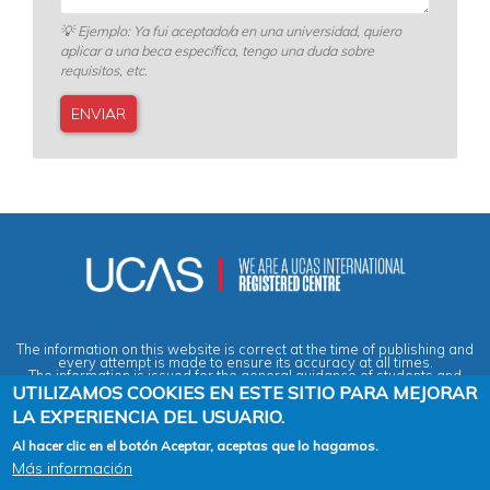
💡
Ejemplo: Ya fui aceptado/a en una universidad, quiero
aplicar a una beca específica, tengo una duda sobre
requisitos, etc.
The information on this website is correct at the time of publishing and
every attempt is made to ensure its accuracy at all times.
The information is issued for the general guidance of students and
does not form part of any contract or guarantee.
UTILIZAMOS COOKIES EN ESTE SITIO PARA MEJORAR
LA EXPERIENCIA DEL USUARIO.
Privacy & Data Protection Policy
|
Cookies Policy
|
Anti-Slavery &
Al hacer clic en el botón Aceptar, aceptas que lo hagamos.
Human Trafficking Statement
|
Terms & Conditions
|
Agent Quality
Más información
Framework (AQF)
|
Vacancies