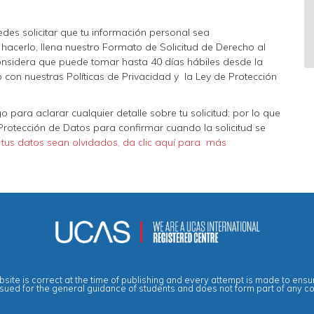
edes solicitar que tu información personal sea
acerlo, llena nuestro Formato de Solicitud de Derecho al
 considera que puede tomar hasta 40 días hábiles desde la
 con nuestras Políticas de Privacidad y la Ley de Protección
para aclarar cualquier detalle sobre tu solicitud; por lo que
e Protección de Datos para confirmar cuando la solicitud se
 tus datos sean olvidados, da clic aquí para más
site is correct at the time of publishing and every attempt is made to ensur
ssued for the general guidance of students and does not form part of any c