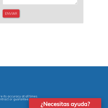
e its accuracy at all times.
ontract or guarantee.
¿Necesitas ayuda?