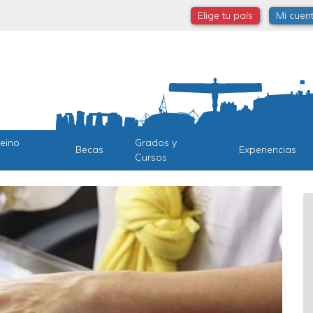
Elige tu país
Mi cuen
Reino
Grados y
Becas
Experiencias
Cursos