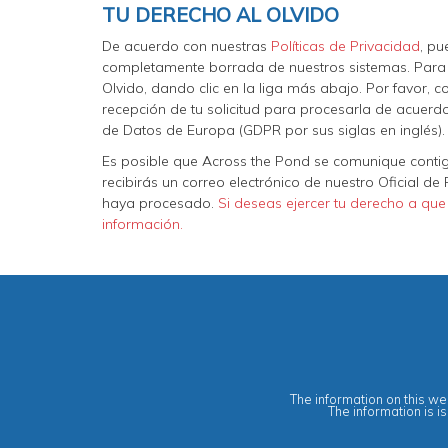
TU DERECHO AL OLVIDO
De acuerdo con nuestras
Políticas de Privacidad
, pu
completamente borrada de nuestros sistemas. Para h
Olvido, dando clic en la liga más abajo. Por favor,
recepción de tu solicitud para procesarla de acuerdo
de Datos de Europa (GDPR por sus siglas en inglés).
Es posible que Across the Pond se comunique contigo 
recibirás un correo electrónico de nuestro Oficial d
haya procesado.
Si deseas ejercer tu derecho a que
información.
The information on this web
The information is i