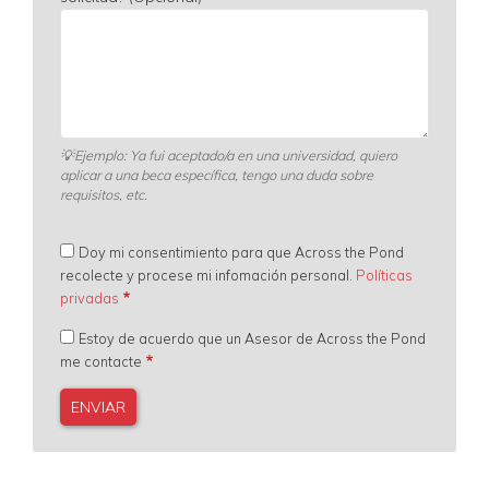
💡
Ejemplo: Ya fui aceptado/a en una universidad, quiero
aplicar a una beca específica, tengo una duda sobre
requisitos, etc.
Doy mi consentimiento para que Across the Pond
recolecte y procese mi infomación personal.
Políticas
privadas
Estoy de acuerdo que un Asesor de Across the Pond
me contacte
0