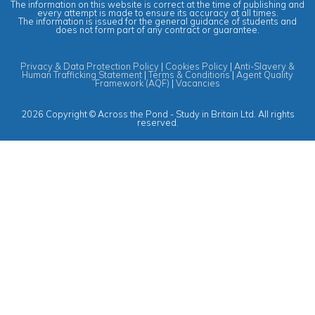
The information on this website is correct at the time of publishing and
every attempt is made to ensure its accuracy at all times.
The information is issued for the general guidance of students and
does not form part of any contract or guarantee.
Privacy & Data Protection Policy
|
Cookies Policy
|
Anti-Slavery &
Human Trafficking Statement
|
Terms & Conditions
|
Agent Quality
Framework (AQF)
|
Vacancies
2026 Copyright © Across the Pond - Study in Britain Ltd. All rights
reserved.